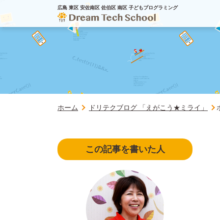
広島 東区 安佐南区 佐伯区 南区 子どもプログラミング
ホーム
ドリテクブログ 「えがこう★ミライ」
この記事を書いた人