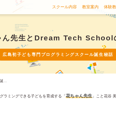
スクール内容
教室案内
体験
ゃん先生と
Dream Tech Scho
広島初子ども専門
プログラミングスクール誕生秘話
誕…
花ちゃん先生
グラミングできる子どもを育成する「
」こと花谷 