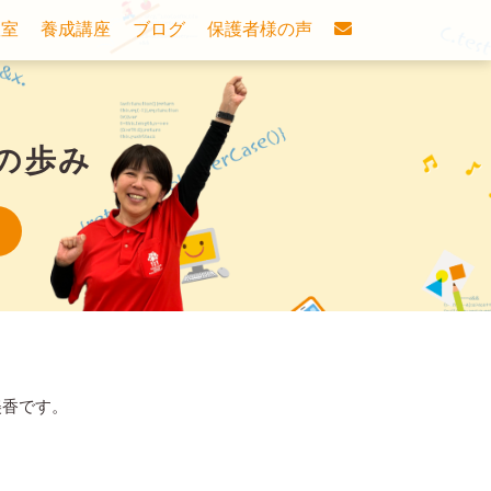
教室
養成講座
ブログ
保護者様の声
olの歩み
美香です。