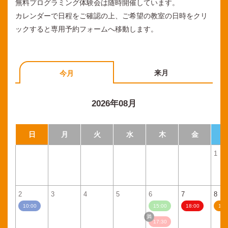
無料プログラミング体験会は随時開催しています。
カレンダーで日程をご確認の上、ご希望の教室の日時をクリ
ックすると専用予約フォームへ移動します。
来月
今月
2026年08月
日
月
火
水
木
金
1
2
3
4
5
6
7
8
10:00
15:00
18:00
11:
17:30