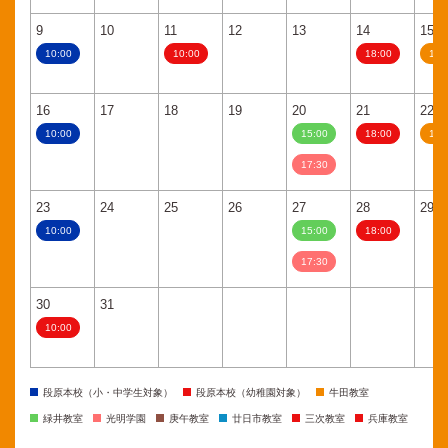
9
10
11
12
13
14
15
10:00
10:00
18:00
11:
16
17
18
19
20
21
22
10:00
15:00
18:00
11:
17:30
23
24
25
26
27
28
29
10:00
15:00
18:00
17:30
30
31
10:00
段原本校（小・中学生対象）
段原本校（幼稚園対象）
牛田教室
緑井教室
光明学園
庚午教室
廿日市教室
三次教室
兵庫教室