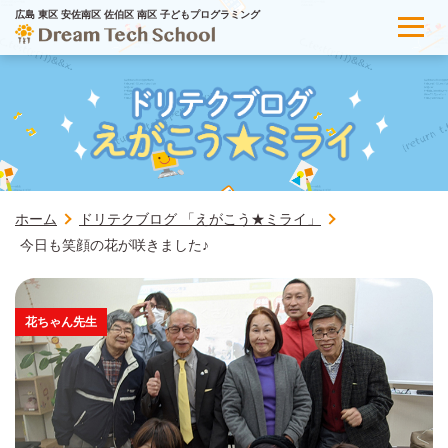
広島 東区 安佐南区 佐伯区 南区 子どもプログラミング
ホーム
ドリテクブログ 「えがこう★ミライ」
今日も笑顔の花が咲きました♪
花ちゃん先生