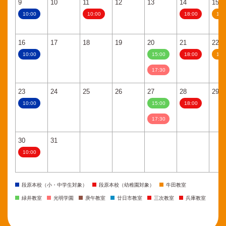
9
10
11
12
13
14
15
10:00
10:00
18:00
11:
16
17
18
19
20
21
22
10:00
15:00
18:00
11:
17:30
23
24
25
26
27
28
29
10:00
15:00
18:00
17:30
30
31
10:00
段原本校（小・中学生対象）
段原本校（幼稚園対象）
牛田教室
緑井教室
光明学園
庚午教室
廿日市教室
三次教室
兵庫教室