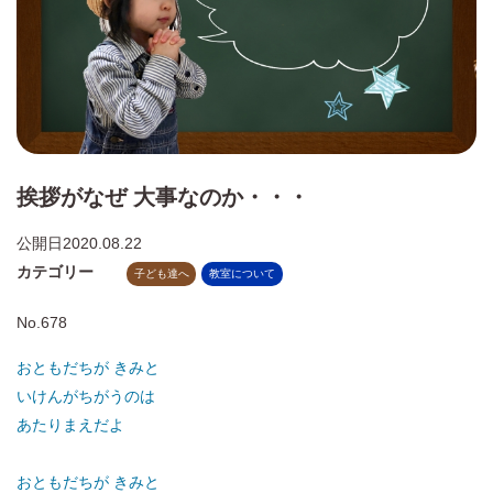
挨拶がなぜ 大事なのか・・・
公開日
2020.08.22
カテゴリー
子ども達へ
教室について
No.678
おともだちが きみと
いけんがちがうのは
あたりまえだよ
おともだちが きみと