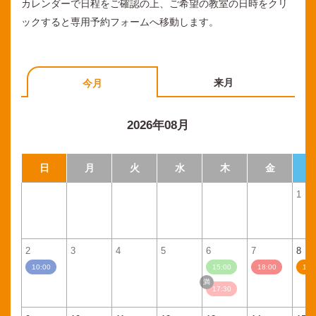
カレンダーで日程をご確認の上、ご希望の教室の日時をクリ
ックすると専用予約フォームへ移動します。
来月
今月
2026年08月
日
月
火
水
木
金
1
2
3
4
5
6
7
8
10:00
15:00
18:00
11:
17:30