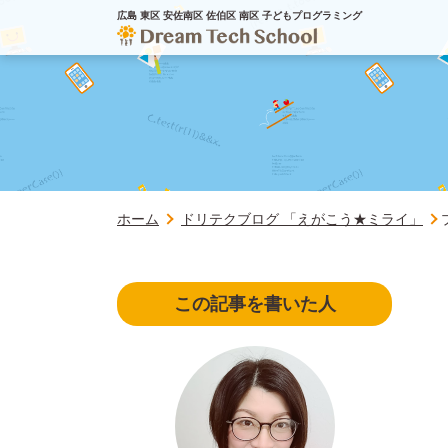
広島 東区 安佐南区 佐伯区 南区 子どもプログラミング
ホーム
ドリテクブログ 「えがこう★ミライ」
この記事を書いた人