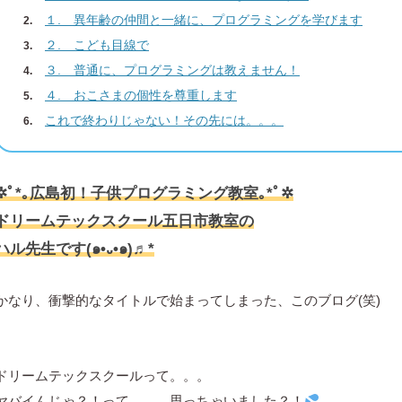
１. 異年齢の仲間と一緒に、プログラミングを学びます
２. こども目線で
３. 普通に、プログラミングは教えません！
４. おこさまの個性を尊重します
これで終わりじゃない！その先には。。。
✲ﾟ*｡広島初！子供プログラミング教室｡*ﾟ✲
ドリームテックスクール五日市教室の
ハル先生です(๑•᎑•๑)♬*
かなり、衝撃的なタイトルで始まってしまった、このブログ(笑)
ドリームテックスクールって。。。
ヤバイんじゃ？！って。。。思っちゃいました？！