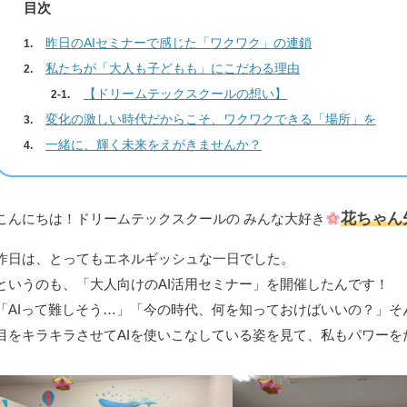
目次
昨日のAIセミナーで感じた「ワクワク」の連鎖
私たちが「大人も子どもも」にこだわる理由
【ドリームテックスクールの想い】
変化の激しい時代だからこそ、ワクワクできる「場所」を
一緒に、輝く未来をえがきませんか？
花ちゃん
こんにちは！ドリームテックスクールの みんな大好き
昨日は、とってもエネルギッシュな一日でした。
というのも、「大人向けのAI活用セミナー」を開催したんです！
「AIって難しそう…」「今の時代、何を知っておけばいいの？」
目をキラキラさせてAIを使いこなしている姿を見て、私もパワーを