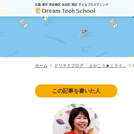
広島 東区 安佐南区 佐伯区 南区 子どもプログラミング
ホーム
ドリテクブログ 「えがこう★ミライ」
この記事を書いた人