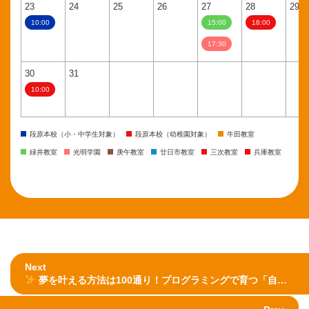
23
24
25
26
27
28
29
10:00
15:00
18:00
17:30
30
31
10:00
段原本校（小・中学生対象）
段原本校（幼稚園対象）
牛田教室
緑井教室
光明学園
庚午教室
廿日市教室
三次教室
兵庫教室
Next
夢を叶える方法は100通り！プログラミングで育つ「自分なりの道を見つける力」