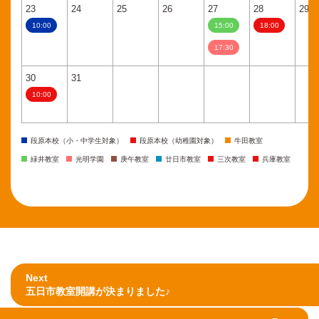
23
24
25
26
27
28
29
10:00
15:00
18:00
17:30
30
31
10:00
段原本校（小・中学生対象）
段原本校（幼稚園対象）
牛田教室
緑井教室
光明学園
庚午教室
廿日市教室
三次教室
兵庫教室
Next
五日市教室開講が決まりました♪