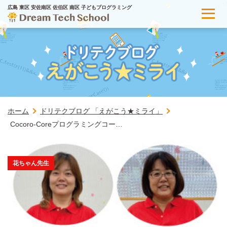
広島 東区 安佐南区 佐伯区 南区 子どもプログラミング
ホーム
ドリテクブログ 「えがこう★ミライ」
Cocoro-Coreプログラミングコー…
花ちゃん先生