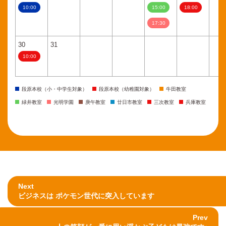
10:00
15:00
18:00
17:30
30
31
10:00
段原本校（小・中学生対象）
段原本校（幼稚園対象）
牛田教室
緑井教室
光明学園
庚午教室
廿日市教室
三次教室
兵庫教室
Next
ビジネスは ポケモン世代に突入しています
Prev