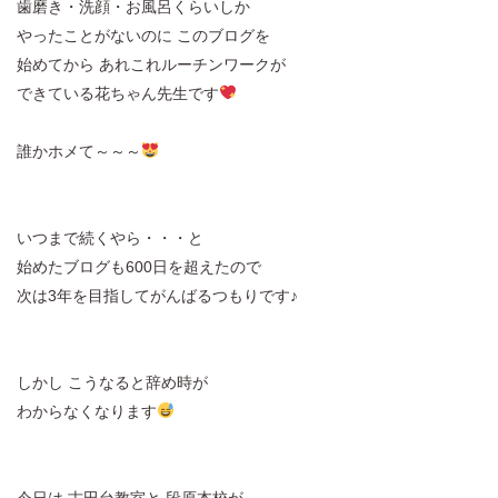
歯磨き・洗顔・お風呂くらいしか
やったことがないのに このブログを
始めてから あれこれルーチンワークが
できている花ちゃん先生です
誰かホメて～～～
いつまで続くやら・・・と
始めたブログも600日を超えたので
次は3年を目指してがんばるつもりです♪
しかし こうなると辞め時が
わからなくなります
今日は 古田台教室と 段原本校が