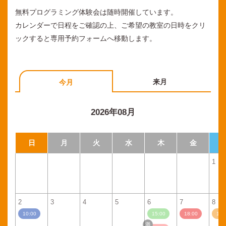
無料プログラミング体験会は随時開催しています。
カレンダーで日程をご確認の上、ご希望の教室の日時をクリ
ックすると専用予約フォームへ移動します。
来月
今月
2026年08月
日
月
火
水
木
金
1
2
3
4
5
6
7
8
10:00
15:00
18:00
11: