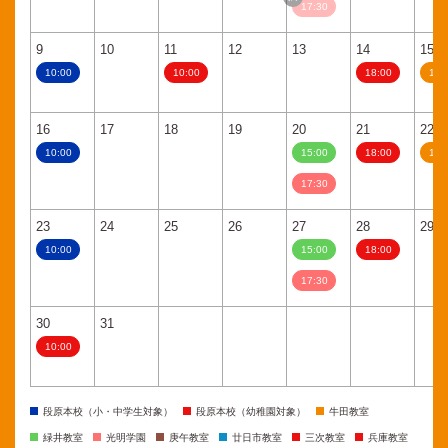
17:30
9
10
11
12
13
14
15
10:00
10:00
18:00
11:
16
17
18
19
20
21
22
10:00
15:00
18:00
11:
17:30
23
24
25
26
27
28
29
10:00
15:00
18:00
17:30
30
31
10:00
段原本校（小・中学生対象）
段原本校（幼稚園対象）
牛田教室
緑井教室
光明学園
庚午教室
廿日市教室
三次教室
兵庫教室