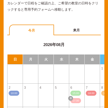
カレンダーで日程をご確認の上、ご希望の教室の日時をクリ
ックすると専用予約フォームへ移動します。
来月
今月
2026年08月
日
月
火
水
木
金
1
2
3
4
5
6
7
8
10:00
15:00
18:00
11:
17:30