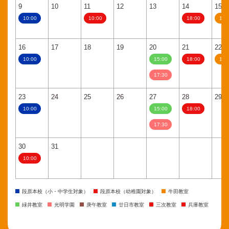
9
10
11
12
13
14
15
10:00
10:00
18:00
11:
16
17
18
19
20
21
22
10:00
15:00
18:00
11:
17:30
23
24
25
26
27
28
29
10:00
15:00
18:00
17:30
30
31
10:00
段原本校（小・中学生対象）
段原本校（幼稚園対象）
牛田教室
緑井教室
光明学園
庚午教室
廿日市教室
三次教室
兵庫教室