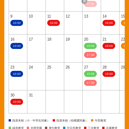
17:30
9
10
11
12
13
14
15
10:00
10:00
18:00
11:
16
17
18
19
20
21
22
10:00
15:00
18:00
11:
17:30
23
24
25
26
27
28
29
10:00
15:00
18:00
17:30
30
31
10:00
段原本校（小・中学生対象）
段原本校（幼稚園対象）
牛田教室
緑井教室
光明学園
庚午教室
廿日市教室
三次教室
兵庫教室