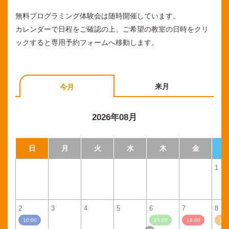
無料プログラミング体験会は随時開催しています。
カレンダーで日程をご確認の上、ご希望の教室の日時をクリ
ックすると専用予約フォームへ移動します。
来月
今月
2026年08月
日
月
火
水
木
金
1
2
3
4
5
6
7
8
10:00
15:00
18:00
11: