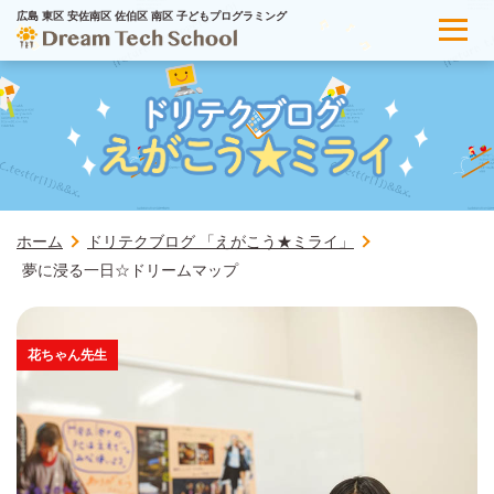
広島 東区 安佐南区 佐伯区 南区 子どもプログラミング
ホーム
ドリテクブログ 「えがこう★ミライ」
夢に浸る一日☆ドリームマップ
花ちゃん先生