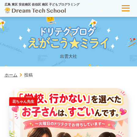
広島 東区 安佐南区 佐伯区 南区 子どもプログラミング
出雲大社
ホーム
投稿
花ちゃん先生