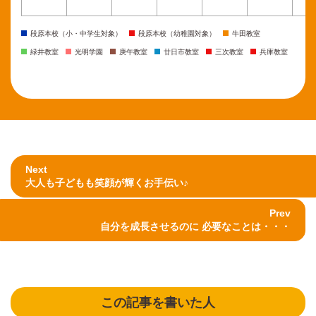
段原本校（小・中学生対象）
段原本校（幼稚園対象）
牛田教室
緑井教室
光明学園
庚午教室
廿日市教室
三次教室
兵庫教室
Next
大人も子どもも笑顔が輝くお手伝い♪
Prev
自分を成長させるのに 必要なことは・・・
この記事を書いた人