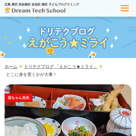
広島 東区 安佐南区 佐伯区 南区 子どもプログラミング
ホーム
ドリテクブログ 「えがこう★ミライ」
どこに身を置くかが大事！
花ちゃん先生