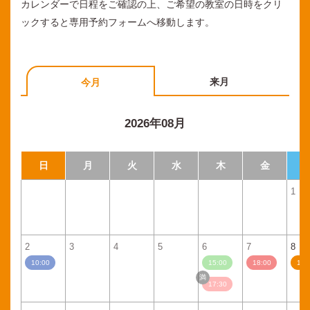
カレンダーで日程をご確認の上、ご希望の教室の日時をクリ
ックすると専用予約フォームへ移動します。
来月
今月
2026年08月
日
月
火
水
木
金
1
2
3
4
5
6
7
8
10:00
15:00
18:00
11:
17:30