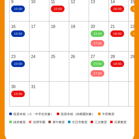
9
10
11
12
13
14
15
10:00
10:00
18:00
11:
16
17
18
19
20
21
22
10:00
15:00
18:00
11:
17:30
23
24
25
26
27
28
29
10:00
15:00
18:00
17:30
30
31
10:00
段原本校（小・中学生対象）
段原本校（幼稚園対象）
牛田教室
緑井教室
光明学園
庚午教室
廿日市教室
三次教室
兵庫教室